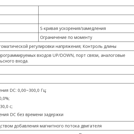
S-кривая ускорения/замедления
Ограничение по моменту
томатической регулировки напряжения; Контроль длины
программируемых входов UP/DOWN, порт связи, аналоговые
льсного входа.
ия DC: 0,00~300,0 Гц;
0,0%;
0,0 с;
ения DC без времени задержки
ством добавления магнитного потока двигателя