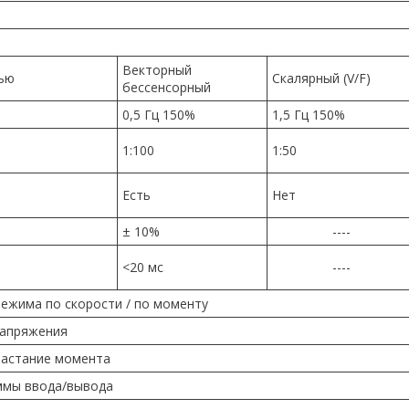
Векторный
зью
Скалярный (V/F)
бессенсорный
0,5 Гц 150%
1,5 Гц 150%
1:100
1:50
Есть
Нет
± 10%
----
<20 мс
----
ежима по скорости / по моменту
напряжения
растание момента
ммы ввода/вывода