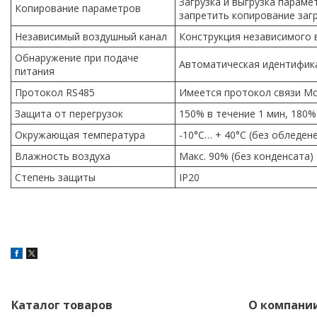
Загрузка и выгрузка парам
Копирование параметров
запретить копирование заг
Независимый воздушный канал
Конструкция независимого 
Обнаружение при подаче
Автоматическая идентифика
питания
Протокол RS485
Имеется протокол связи M
Защита от перегрузок
150% в течение 1 мин, 180% 
Окружающая температура
-10°C… + 40°C (без обледен
Влажность воздуха
Макс. 90% (без конденсата
Степень защиты
IP20
Каталог товаров
О компани