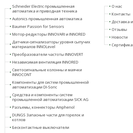
Schneider Electric промышленная
О нас
автоматика и приводная техника
Контакты
Autonics промышленная автоматика
Доставка и
Baumer Passion for Sensors
Отзывы
Мотор-редукторы INNOVARI и INNORED
Новости
Датчики-сигнализаторы уровня сыпучих
Сертифика
материалов INNOLevel
Преобразователи частоты INNOVERT
Независимая вентиляция INNORED
Светосигнальные колонны и маячки
INNOCONT
Компоненты для систем промышленной
автоматизации DI-Soric
Средства и компоненты систем
промышленной автоматизации SICK AG
Разъемы, коннекторы Amphenol
DUNGS Запасные части для горелок и
котлов
Бесконтактные выключатели