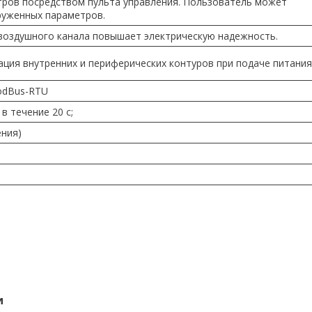
етров посредством пульта управления. Пользователь может
руженных параметров.
воздушного канала повышает электрическую надежность.
ция внутренних и периферических контуров при подаче питания
odBus-RTU
в течение 20 с;
ения)
)
и