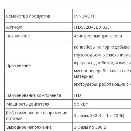
Семейство продуктов
INNOVERT
Артикул
ITD552U43B3_0301
Назначение
Асинхронные двигатели
конвейеры на горнодобыва
грузоподъемные механизмы
шредеры, дробилки, измель
Применение
мусороперерабатывающее о
материал.
экструдеры, работающие с 
Наименование компонента
ITD
Мощность двигателя
5.5 кВт
[Us] номинальное напряжение
3 фазы: 380 В (- 15...10 %)
питания
Выходное напряжение
3 фазы по 380 В