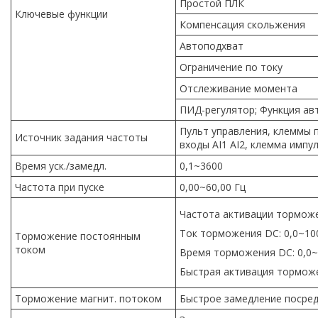
Простой ПЛК
Ключевые функции
Компенсация скольжения
Автоподхват
Ограничение по току
Отслеживание момента
ПИД-регулятор; Функция ав
Пульт управления, клеммы 
Источник задания частоты
входы AI1 AI2, клемма импу
Время уск./замедл.
0,1~3600
Частота при пуске
0,00~60,00 Гц
Частота активации торможен
Ток торможения DC: 0,0~10
Торможение постоянным
током
Время торможения DC: 0,0~3
Быстрая активация тормож
Торможение магнит. потоком
Быстрое замедление посред