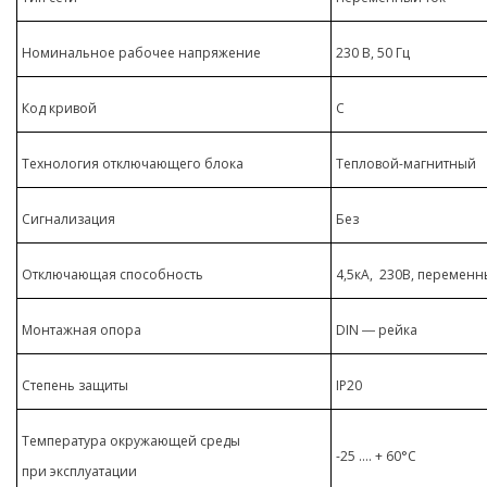
Номинальное рабочее напряжение
230 В, 50 Гц
Код кривой
С
Технология отключающего блока
Тепловой-магнитный
Сигнализация
Без
Отключающая способность
4,5кА, 230В,
переменны
Монтажная опора
DIN ― рейка
Cтепень защиты
IP20
Температура окружающей среды
-25 …. + 60°C
при эксплуатации