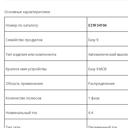
Основные характеристики
Номер по каталогу
EZ9F34106
Семейство продуктов
Easy 9
Тип изделия или компонента
Автоматический выкл
Краткое имя устройства
Easy 9 MCB
Область применения
Распределение
Количество полюсов
1 фаза
Номинальный ток
6 А
Тип сети
Переменный ток