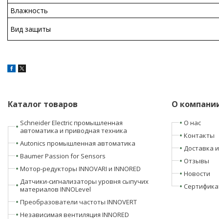
Влажность
Вид защиты
Каталог товаров
О компани
Schneider Electric промышленная
О нас
автоматика и приводная техника
Контакты
Autonics промышленная автоматика
Доставка и
Baumer Passion for Sensors
Отзывы
Мотор-редукторы INNOVARI и INNORED
Новости
Датчики-сигнализаторы уровня сыпучих
Сертифика
материалов INNOLevel
Преобразователи частоты INNOVERT
Независимая вентиляция INNORED