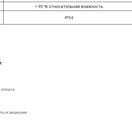
< 95 % относительная влажность
IP54
и
 оплата
ты и лицензии