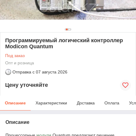
Программируемый логический контроллер
Modicon Quantum
Под заказ
Опт и розница
Отправка с
07 августа 2026
Цену уточняйте
Описание
Характеристики
Доставка
Оплата
Усл
Описание
Процессорные
модули
Quantum предлагают решение