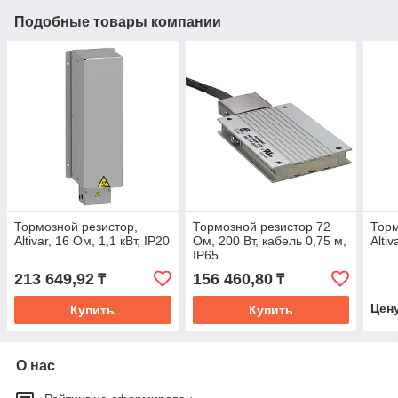
Подобные товары компании
Тормозной резистор,
Тормозной резистор 72
Торм
Altivar, 16 Ом, 1,1 кВт, IP20
Ом, 200 Вт, кабель 0,75 м,
Altiv
IP65
213 649,92
156 460,80
₸
₸
Цен
Купить
Купить
О нас