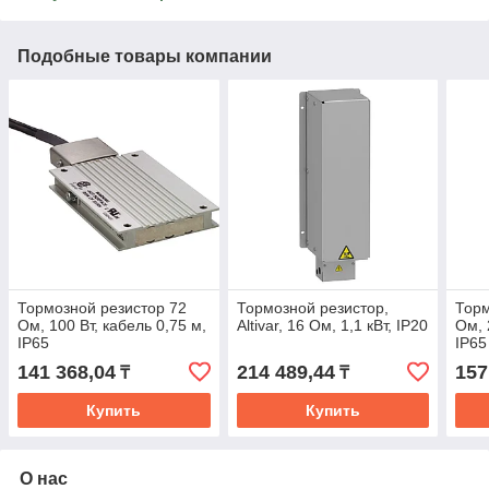
Подобные товары компании
Тормозной резистор 72
Тормозной резистор,
Торм
Ом, 100 Вт, кабель 0,75 м,
Altivar, 16 Ом, 1,1 кВт, IP20
Ом, 
IP65
IP65
141 368,04
214 489,44
157
₸
₸
Купить
Купить
О нас