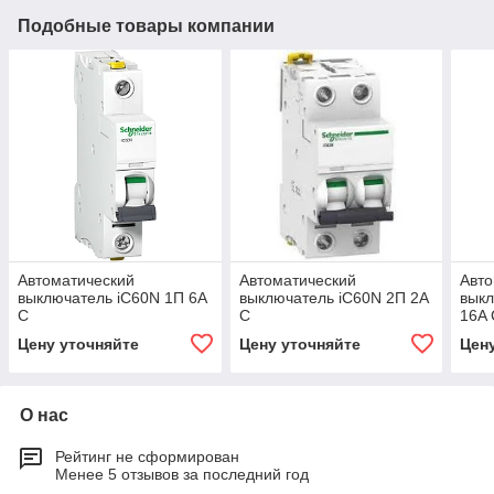
Подобные товары компании
Автоматический
Автоматический
Авто
выключатель iC60N 1П 6A
выключатель iC60N 2П 2A
выкл
C
C
16A 
Цену уточняйте
Цену уточняйте
Цен
О нас
Рейтинг не сформирован
Менее 5 отзывов за последний год