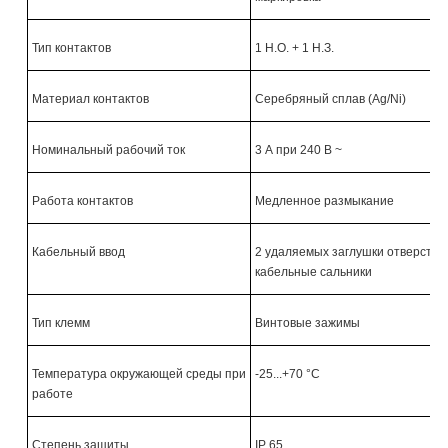
Тип контактов
1 Н.О. + 1 Н.З.
Материал контактов
Серебряный сплав (Ag/Ni)
Номинальный рабочий ток
3 А при 240 В ~
Работа контактов
Медленное размыкание
Кабельный ввод
2 удаляемых заглушки отверстий
кабельные сальники
Тип клемм
Винтовые зажимы
Температура окружающей среды при
-25...+70 °C
работе
Степень защиты
IP 65