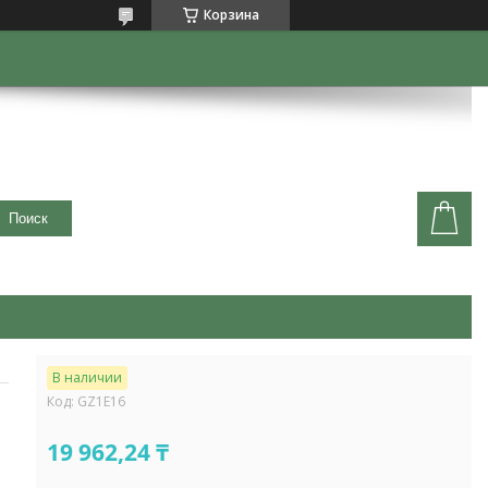
Корзина
Поиск
В наличии
Код:
GZ1E16
19 962,24 ₸