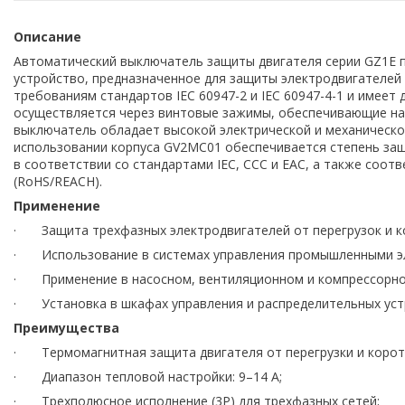
Описание
Автоматический выключатель защиты двигателя серии GZ1E 
устройство, предназначенное для защиты электродвигателей 
требованиям стандартов IEC 60947-2 и IEC 60947-4-1 и имеет
осуществляется через винтовые зажимы, обеспечивающие на
выключатель обладает высокой электрической и механической
использовании корпуса GV2MC01 обеспечивается степень защ
в соответствии со стандартами IEC, CCC и EAC, а также соо
(RoHS/REACH).
Применение
· Защита трехфазных электродвигателей от перегрузок и к
· Использование в системах управления промышленными э
· Применение в насосном, вентиляционном и компрессорно
· Установка в шкафах управления и распределительных уст
Преимущества
· Термомагнитная защита двигателя от перегрузки и корот
· Диапазон тепловой настройки: 9–14 А;
· Трехполюсное исполнение (3P) для трехфазных сетей;