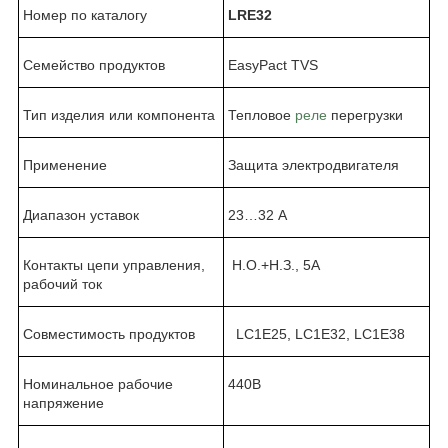
Номер по каталогу
LRE32
Семейство продуктов
EasyPact TVS
Тип изделия или компонента
Тепловое
реле
перегрузки
Применение
Защита электродвигателя
Диапазон уставок
23…32
A
Контакты цепи управления,
Н.О.+Н.З., 5А
рабочий ток
Совместимость продуктов
LC1E25, LC1E32, LC1E38
Номинальное рабочие
440В
напряжение