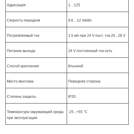
Адресация
1…125
Скорость передачи
9,6…
12
mbit/s
Потребляемый ток
1.5 мА при 24 V пост. ток 20...28 V
Питание выхода
24 V постоянный ток сеть
Способ крепления
Втычной
Место монтажа
Передняя сторона
Степень защиты
IP20
Температура окружающей среды
-25...+55 °C
при эксплуатации