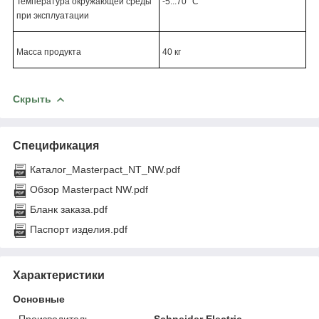
Температура окружающей среды
-5...70 °C
при эксплуатации
Масса продукта
40 кг
Скрыть
Спецификация
Каталог_Masterpact_NT_NW.pdf
Обзор Masterpact NW.pdf
Бланк заказа.pdf
Паспорт изделия.pdf
Характеристики
Основные
Производитель
Schneider Electric