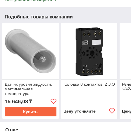
Подобные товары компании
Датчик уровня жидкости,
Колодка 8 контактов. 2 З.О
Реле
максимальная
~/=2
температура
эксплуатации 200 °C
15 646,08
₸
Цену уточняйте
Цен
Купить
О нас