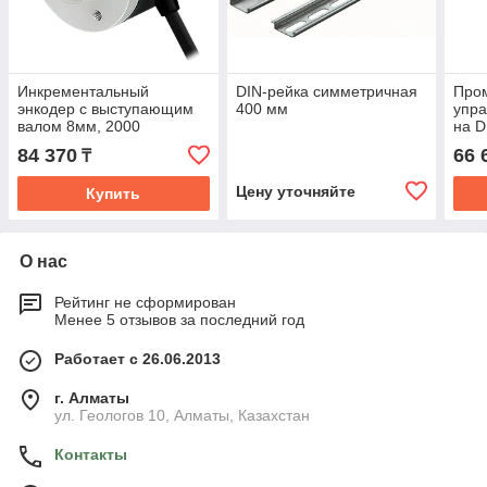
Инкрементальный
DIN-рейка симметричная
Про
энкодер с выступающим
400 мм
упра
валом 8мм, 2000
на D
импульсов
84 370
66 
₸
Цену уточняйте
Купить
О нас
Рейтинг не сформирован
Менее 5 отзывов за последний год
Работает с 26.06.2013
г. Алматы
ул. Геологов 10, Алматы, Казахстан
Контакты