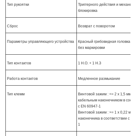
Тип рукоятки
Триггерного действия и механич
блокировка
Сброс
Возврат с поворотом
Параметры управляющего устройства
Красный грибовидная головка Ø 
без маркировки
Тип контактов
1 Н.О. + 1 Н.З
Работа контактов
Медленное размыкание
Тип клемм
Винтовой зажим : <= 2 x 1,5 мм² с
кабельным наконечником в соотв
с EN 60947-1
Винтовой зажим : >= 1 x 0,22 мм²
наконечника в соответствии с EN
1