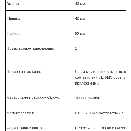
Высота
43
мм
Ширина
40 мм
Глубина
8
2
мм
Паз на каждое направление
1
Прямое размыкание
С принудительное открытие в
соответствии с EN/МЭК 60947-5-
приложение К
Механическая износостойкость
300000
циклов
Момент затяжки
0.8...1.2 Н-м в соответствии с EN
Форма головки винта
Пересечение головка совместим 