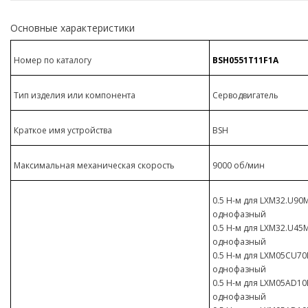
Основные характеристики
Номер по каталогу
BSH0551T11F1A
Тип изделия или компонента
Серводвигатель
Краткое имя устройства
BSH
Максимальная механическая скорость
9000 об/мин
0.5 Н-м для LXM32.U90M
однофазный
0.5 Н-м для LXM32.U45M
однофазный
0.5 Н-м для LXM05CU70M
однофазный
0.5 Н-м для LXM05AD10F
однофазный