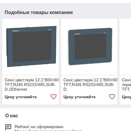
Подобные товары компании
Сенс.цвет.терм.12,1"800×600
Сенс.цвет.терм.12,1"800×600
Сен
TFT,RJ45 RS232/485,SUB-
TFT,RJ45 RS232/485,SUB-
терм
D,1Ethernet
D,
TFT,
TCP/IP,96Mб/512кБ
1EthernetTCP/IP,96Mб/512кБ
SUB-
Цену уточняйте
Цену уточняйте
Цен
О нас
Рейтинг не сформирован