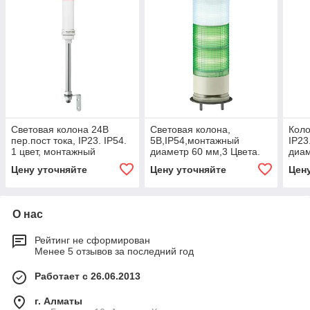
Световая колона 24В
Световая колона,
Коло
пер.пост тока, IP23. IP54.
5В,IP54,монтажный
IP23
1 цвет, монтажный
диаметр 60 мм,3 Цвета.
диам
диаметр 60 мм
Цену уточняйте
Цену уточняйте
Цен
О нас
Рейтинг не сформирован
Менее 5 отзывов за последний год
Работает с 26.06.2013
г. Алматы