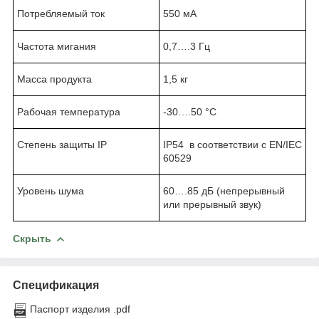
Потребляемый ток
550 мА
Частота мигания
0,7….3 Гц
Масса продукта
1,5 кг
Рабочая температура
-30….50 °C
Степень защиты IP
IP54 в соответствии с EN/IEC
60529
Уровень шума
60….85 дБ (непрерывный
или прерывный звук)
Скрыть
Спецификация
Паспорт изделия .pdf