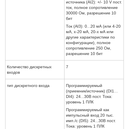
источника (AI2): +/- 10 V пост.
ток, полное сопротивление
30000 Ом, разрешение 10
бит
Ток (AI3): 0...20 мА (или 4-20
мА, x-20 мА, 20-x мА или
другие характеристики по
конфигурации), полное
сопротивление 250 Ом,
разрешение 10 бит
Количество дискретных
7
входов
тип дискретного входа
Программируемый
(приемник/источник) (DI1…
DI4): 24...30В пост. Тока:
уровень 1 ПЛК
Программируемый как
импульсный вход 20 тыс.
имп./с (DI5): 24...30В пост.
Тока: уровень 1 ПЛК