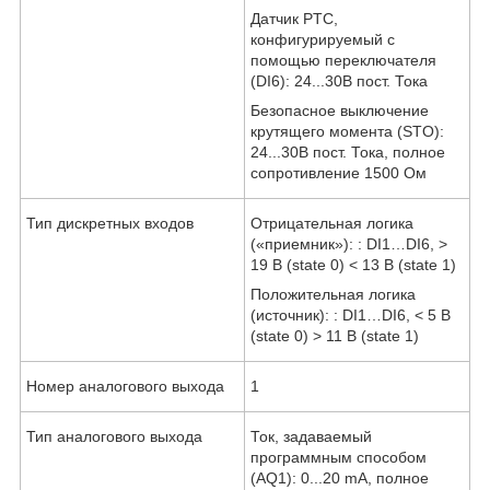
Датчик PTC,
конфигурируемый с
помощью переключателя
(DI6): 24...30В пост. Тока
Безопасное выключение
крутящего момента (STO):
24...30В пост. Тока, полное
сопротивление 1500 Ом
Тип дискретных входов
Отрицательная логика
(«приемник»): : DI1…DI6, >
19 В (state 0) < 13 В (state 1)
Положительная логика
(источник): : DI1…DI6, < 5 В
(state 0) > 11 В (state 1)
Номер аналогового выхода
1
Тип аналогового выхода
Ток, задаваемый
программным способом
(AQ1): 0...20 mA, полное