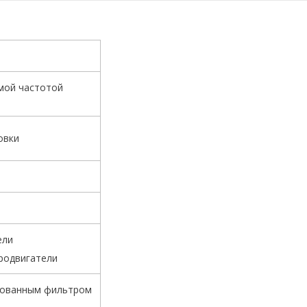
мой частотой
овки
ели
родвигатели
ированным фильтром