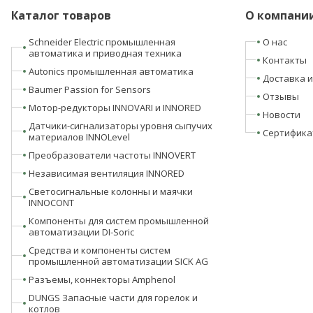
Каталог товаров
О компани
Schneider Electric промышленная
О нас
автоматика и приводная техника
Контакты
Autonics промышленная автоматика
Доставка и
Baumer Passion for Sensors
Отзывы
Мотор-редукторы INNOVARI и INNORED
Новости
Датчики-сигнализаторы уровня сыпучих
Сертифика
материалов INNOLevel
Преобразователи частоты INNOVERT
Независимая вентиляция INNORED
Светосигнальные колонны и маячки
INNOCONT
Компоненты для систем промышленной
автоматизации DI-Soric
Средства и компоненты систем
промышленной автоматизации SICK AG
Разъемы, коннекторы Amphenol
DUNGS Запасные части для горелок и
котлов