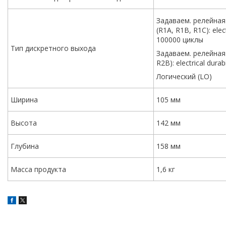
Задаваем. релейная 
(R1A, R1B, R1C): elect
100000 циклы
Тип дискретного выхода
Задаваем. релейная 
R2B): electrical dura
Логический (LO)
Ширина
105 мм
Высота
142 мм
Глубина
158 мм
Масса продукта
1,6 кг