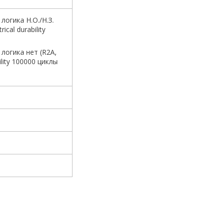
логика Н.О./Н.З.
rical durability
логика нет (R2A,
bility 100000 циклы