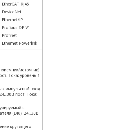
 EtherCAT RJ45
 DeviceNet
Ethernet/IP
 Profibus DP V1
Profinet
Ethernet Powerlink
приемник/источник)
пост. Тока: уровень 1
ак импульсный вход
 24...30В пост. Тока:
урируемый с
еля (DI6): 24...30В
ение крутящего