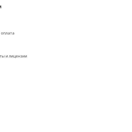
и
 оплата
ты и лицензии