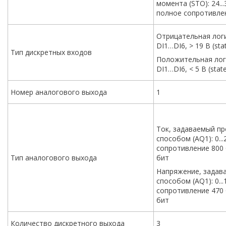
момента (STO): 24...
полное сопротивле
Отрицательная логик
DI1…DI6, > 19 В (stat
Тип дискретных входов
Положительная логи
DI1…DI6, < 5 В (state
Номер аналогового выхода
1
Ток, задаваемый п
способом (AQ1): 0..
сопротивление 800 
Тип аналогового выхода
бит
Напряжение, задав
способом (AQ1): 0...
сопротивление 470 
бит
Количество дискретного выхода
3