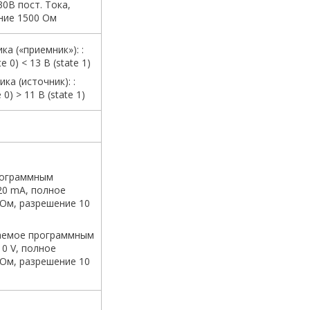
30В пост. Тока,
ние 1500 Ом
а («приемник»): :
e 0) < 13 В (state 1)
ка (источник): :
 0) > 11 В (state 1)
рограммным
.20 mA, полное
Ом, разрешение 10
аемое программным
10 V, полное
Ом, разрешение 10