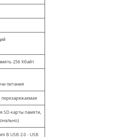
ций
амять 256 Кбайт
ачи питания
е перезаряжаемая
я SD-карты памяти,
ионально)
ni B USB 2.0 - USB