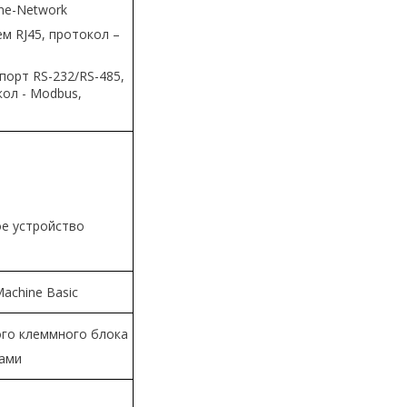
ne-Network
ем RJ45, протокол –
орт RS-232/RS-485,
кол - Modbus,
е устройство
achine Basic
го клеммного блока
ами