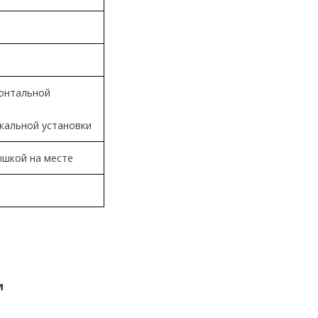
изонтальной
тикальной установки
ышкой на месте
и