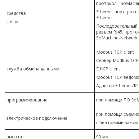
протокол - SoMachi
Ethernet порт, разъ
средства
Ethernet
связи
Последовательный п
разъем RJ45, прото
SoMachine-Network
Modbus TCP client
Сервер Modbus TCP
cлужба обмена данными
DHCP client
Modbus TCP ведомо
Адаптер Ethernet/IP
программирование
при помощи ПО SoM
при помощи съемно
электрическое подключение
с винтовыми зажим
высота
90 мм