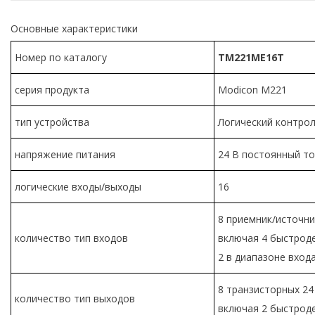
Основные характеристики
Номер по каталогу
TM221ME16T
серия продукта
Modicon M221
тип устройства
Логический контро
напряжение питания
24 В постоянный то
логические входы/выходы
16
8 приемник/источник
количество тип входов
включая 4 быстрод
2 в диапазоне входа:
8 транзисторных 24 
количество тип выходов
включая 2 быстрод