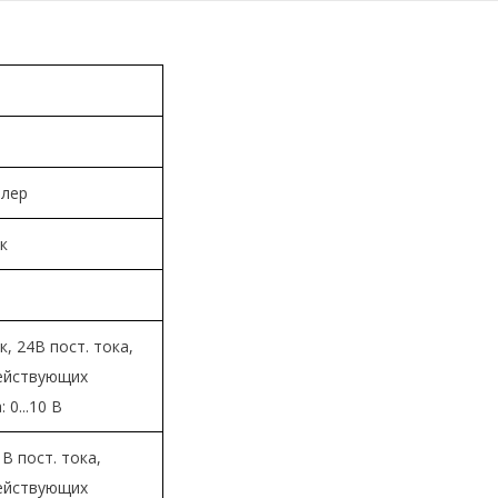
ллер
к
, 24В пост. тока,
ействующих
 0...10 В
В пост. тока,
ействующих