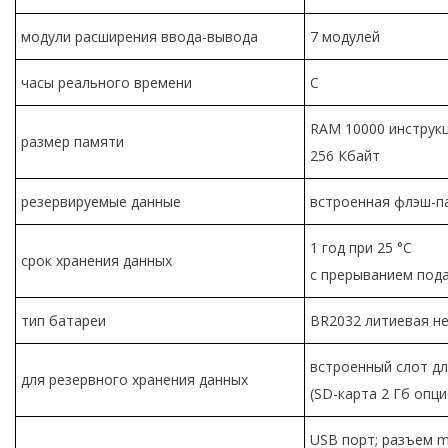
модули расширения ввода-вывода
7 модулей
часы реального времени
C
RAM 10000 инструк
размер памяти
256 Кбайт
резервируемые данные
встроенная флэш-п
1 год при 25 °C
срок хранения данных
с прерыванием под
тип батареи
BR2032 литиевая н
встроенный слот дл
для резервного хранения данных
(SD-карта 2 Гб опц
USB порт; разъем mi