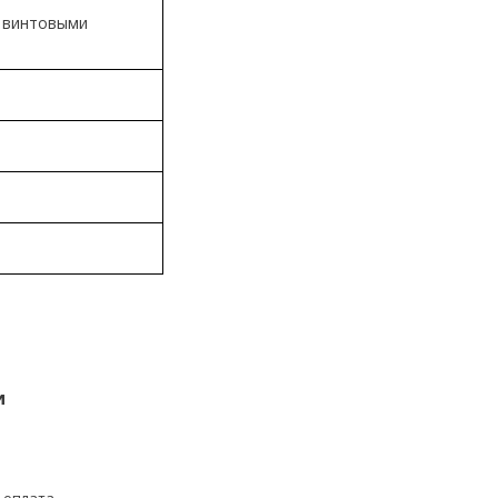
с винтовыми
и
 оплата