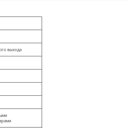
ого выхода
ными
арами