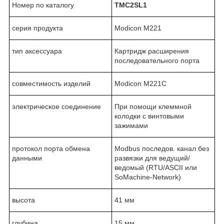
Номер по каталогу
TMC2SL1
серия продукта
Modicon M221
тип аксессуара
Картридж расширения
последовательного порта
совместимость изделий
Modicon M221C
электрическое соединение
При помощи клеммной
колодки с винтовыми
зажимами
протокол порта обмена
Modbus последов. канал без
данными
развязки для ведущий/
ведомый (RTU/ASCII или
SoMachine-Network)
высота
41 мм
глубина
15 мм