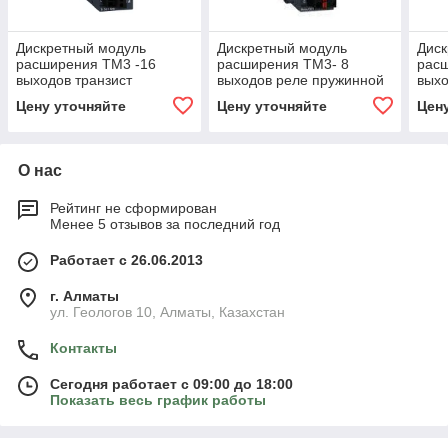
Дискретный модуль
Дискретный модуль
Диск
расширения ТМ3 -16
расширения ТМ3- 8
рас
выходов транзист
выходов реле пружинной
выхо
приемник
клеммы TM3DQ8RG
ист
Цену уточняйте
Цену уточняйте
Цен
О нас
Рейтинг не сформирован
Менее 5 отзывов за последний год
Работает с 26.06.2013
г. Алматы
ул. Геологов 10, Алматы, Казахстан
Контакты
Сегодня работает с 09:00 до 18:00
Показать весь график работы