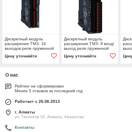
Дискретный модуль
Дискретный модуль
Диск
расширения ТМ3- 16
расширения ТМ3- 8 вход/
рас
выходов реле пружинной
выход реле пружинной
выхо
клеммы
клеммы
кле
Цену уточняйте
Цену уточняйте
Цен
О нас
Рейтинг не сформирован
Менее 5 отзывов за последний год
Работает с 26.06.2013
г. Алматы
ул. Геологов 10, Алматы, Казахстан
Контакты