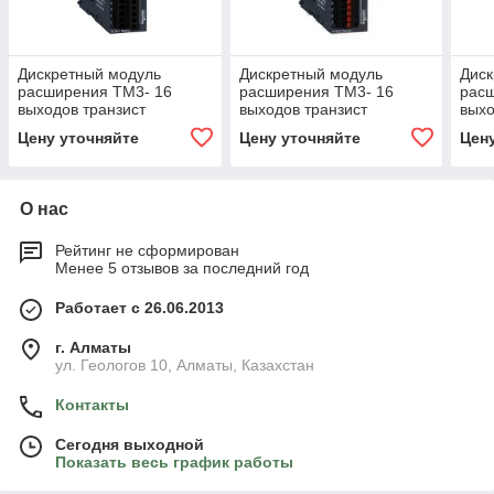
Дискретный модуль
Дискретный модуль
Диск
расширения ТМ3- 16
расширения ТМ3- 16
рас
выходов транзист
выходов транзист
выхо
источник
источник пружинные
исто
Цену уточняйте
Цену уточняйте
Цен
клеммы
кле
О нас
Рейтинг не сформирован
Менее 5 отзывов за последний год
Работает с 26.06.2013
г. Алматы
ул. Геологов 10, Алматы, Казахстан
Контакты
Сегодня выходной
Показать весь график работы