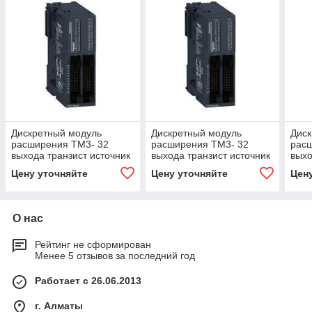
Дискретный модуль
Дискретный модуль
Диск
расширения ТМ3- 32
расширения ТМ3- 32
рас
выхода транзист источник
выхода транзист источник
выхо
НЕ-10
НЕ-10
при
Цену уточняйте
Цену уточняйте
Цен
О нас
Рейтинг не сформирован
Менее 5 отзывов за последний год
Работает с 26.06.2013
г. Алматы