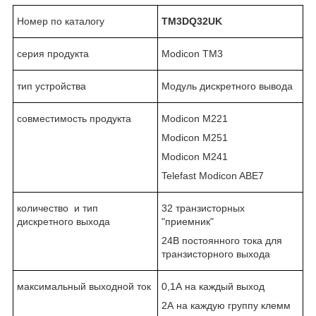
Номер по каталогу
TM3DQ32
UK
серия продукта
Modicon TM3
тип устройства
Модуль дискретного вывода
совместимость продукта
Modicon M221
Modicon M251
Modicon M241
Telefast Modicon ABE7
количество и тип
32 транзисторных
дискретного выхода
"приемник"
24В постоянного тока для
транзисторного выхода
максимальный выходной ток
0,1А на каждый выход
2А на каждую группу клемм