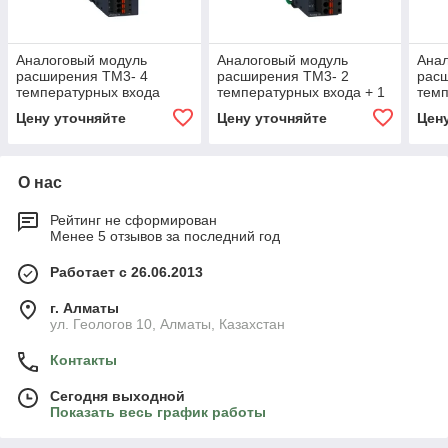
Аналоговый модуль
Аналоговый модуль
Ана
расширения ТМ3- 4
расширения ТМ3- 2
рас
температурных входа
температурных входа + 1
темп
пружинной клеммы
аналоговый выход
пру
Цену уточняйте
Цену уточняйте
Цен
пружинные клеммы
О нас
Рейтинг не сформирован
Менее 5 отзывов за последний год
Работает с 26.06.2013
г. Алматы
ул. Геологов 10, Алматы, Казахстан
Контакты
Сегодня выходной
Показать весь график работы