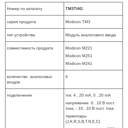
Номер по каталогу
TM3TI4
G
серия продукта
Modicon TM3
тип устройства
Модуль аналогового ввода
совместимость продукта
Modicon M221
Modicon M251
Modicon M241
количество аналоговых
4
входов
подключение
ток: 4...20 mA, 0...20 mA
напряжение: 0...10 В пост.
тока, - 10...10 В пост. тока
термопары
(J,K,R,S,B,T,N,E,C)