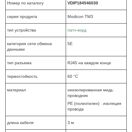
Номер по каталогу
VDIP184546030
серия продукта
Modicon TM3
тип устройства
патч-корд
категория сети обмена
5Е
данными
тип разъема
RJ45 на каждом конце
термостойкость
60 °C
материал
неизолированная медь:
проводник
PE (полиэтилен) : изоляция
провода
длина кабеля
3 м