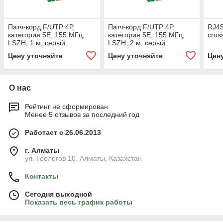
Патч-корд F/UTP 4P,
Патч-корд F/UTP 4P,
RJ45
категория 5E, 155 МГц,
категория 5E, 155 МГц,
cros
LSZH, 1 м, серый
LSZH, 2 м, серый
Цену уточняйте
Цену уточняйте
Цен
О нас
Рейтинг не сформирован
Менее 5 отзывов за последний год
Работает с 26.06.2013
г. Алматы
ул. Геологов 10, Алматы, Казахстан
Контакты
Сегодня выходной
Показать весь график работы