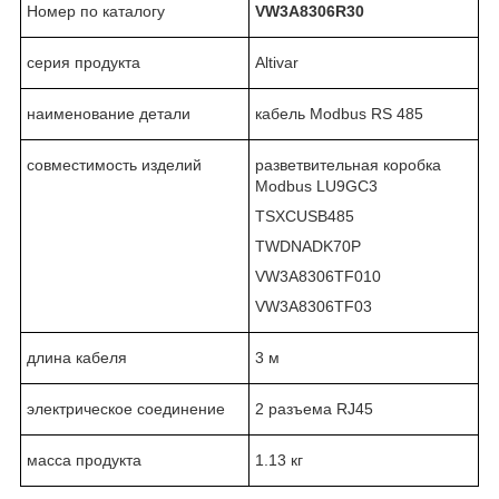
Номер по каталогу
VW3A8306R
30
серия продукта
Altivar
наименование детали
кабель Modbus RS 485
совместимость изделий
разветвительная коробка
Modbus LU9GC3
TSXCUSB485
TWDNADK70P
VW3A8306TF010
VW3A8306TF03
длина кабеля
3 м
электрическое соединение
2 разъема RJ45
масса продукта
1.13 кг