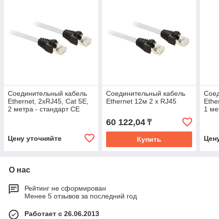
Соединительный кабель
Соединительный кабель
Сое
Ethernet, 2хRJ45, Cat 5E,
Ethernet 12м 2 x RJ45
Ethe
2 метра - стандарт CE
1 ме
60 122,04
₸
Цену уточняйте
Цен
Купить
О нас
Рейтинг не сформирован
Менее 5 отзывов за последний год
Работает с 26.06.2013