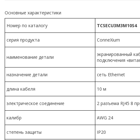
Основные характеристики
Номер по каталогу
TCSECU3M3M10S4
серия продукта
ConneXium
экранированный ка
наименование детали
подключения «вита
назначение детали
сеть Ethernet
длина кабеля
10 м
электрическое соединение
2 разъема RJ45 8 п
калибр
AWG 24
степень защиты
IP20