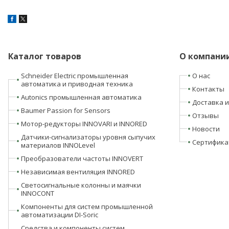
Каталог товаров
О компани
Schneider Electric промышленная
О нас
автоматика и приводная техника
Контакты
Autonics промышленная автоматика
Доставка и
Baumer Passion for Sensors
Отзывы
Мотор-редукторы INNOVARI и INNORED
Новости
Датчики-сигнализаторы уровня сыпучих
Сертифика
материалов INNOLevel
Преобразователи частоты INNOVERT
Независимая вентиляция INNORED
Светосигнальные колонны и маячки
INNOCONT
Компоненты для систем промышленной
автоматизации DI-Soric
Средства и компоненты систем