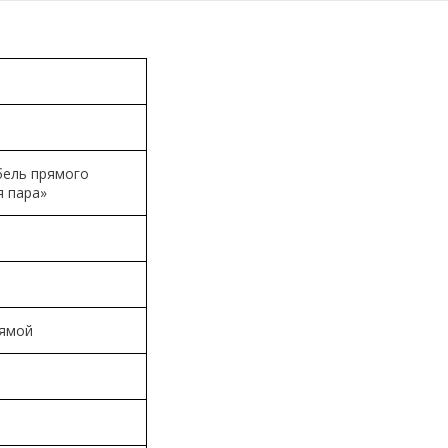
бель прямого
я пара»
рямой