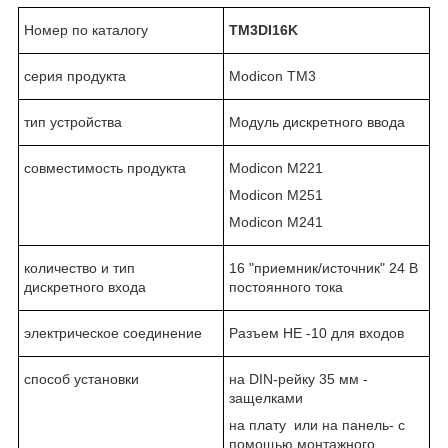
Номер по каталогу
TM3DI16K
серия продукта
Modicon TM3
тип устройства
Модуль дискретного ввода
совместимость продукта
Modicon M221
Modicon M251
Modicon M241
количество и тип
16 "приемник/источник" 24 В
дискретного входа
постоянного тока
электрическое соединение
Разъем HE -10 для входов
способ установки
на DIN-рейку 35 мм -
защелками
на плату или на панель- с
помощью монтажного