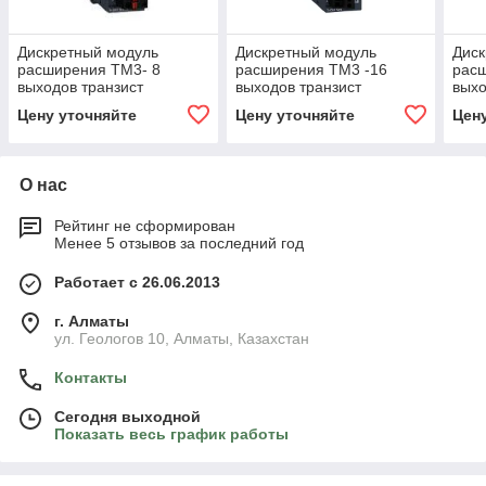
Дискретный модуль
Дискретный модуль
Диск
расширения ТМ3- 8
расширения ТМ3 -16
рас
выходов транзист
выходов транзист
выхо
приемник TM3DQ8TG
приемник
при
Цену уточняйте
Цену уточняйте
Цен
О нас
Рейтинг не сформирован
Менее 5 отзывов за последний год
Работает с 26.06.2013
г. Алматы
ул. Геологов 10, Алматы, Казахстан
Контакты
Сегодня выходной
Показать весь график работы