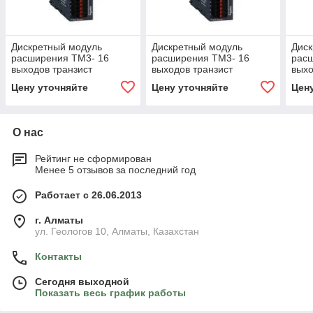
Дискретный модуль
Дискретный модуль
Диск
расширения ТМ3- 16
расширения ТМ3- 16
рас
выходов транзист
выходов транзист
выхо
источник пружинные
источник пружинные
НЕ-
Цену уточняйте
Цену уточняйте
Цен
клеммы
клеммы
О нас
Рейтинг не сформирован
Менее 5 отзывов за последний год
Работает с 26.06.2013
г. Алматы
ул. Геологов 10, Алматы, Казахстан
Контакты
Сегодня выходной
Показать весь график работы