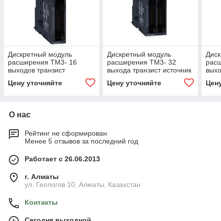
Дискретный модуль
Дискретный модуль
Диск
расширения ТМ3- 16
расширения ТМ3- 32
рас
выходов транзист
выхода транзист источник
выхо
приемник НЕ-10
НЕ-10
при
Цену уточняйте
Цену уточняйте
Цен
О нас
Рейтинг не сформирован
Менее 5 отзывов за последний год
Работает с 26.06.2013
г. Алматы
ул. Геологов 10, Алматы, Казахстан
Контакты
Сегодня выходной