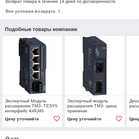
Возврат товара в течение 14 дней по договоренности
Все условия возврата
Подобные товары компании
Экспертный Модуль
Экспертный модуль
Диск
расширения ТМ3- TESYS
расширения ТМ3- шина
рас
интерфейс 4xRJ45
приемник
Цену уточняйте
Цену уточняйте
Цен
О нас