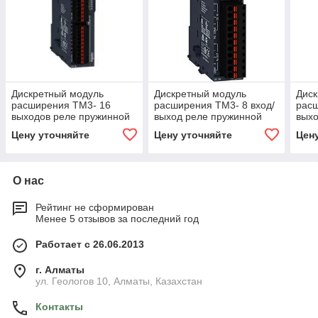
Дискретный модуль
Дискретный модуль
Диск
расширения ТМ3- 16
расширения ТМ3- 8 вход/
рас
выходов реле пружинной
выход реле пружинной
выхо
клеммы
клеммы
кле
Цену уточняйте
Цену уточняйте
Цен
О нас
Рейтинг не сформирован
Менее 5 отзывов за последний год
Работает с 26.06.2013
г. Алматы
ул. Геологов 10, Алматы, Казахстан
Контакты