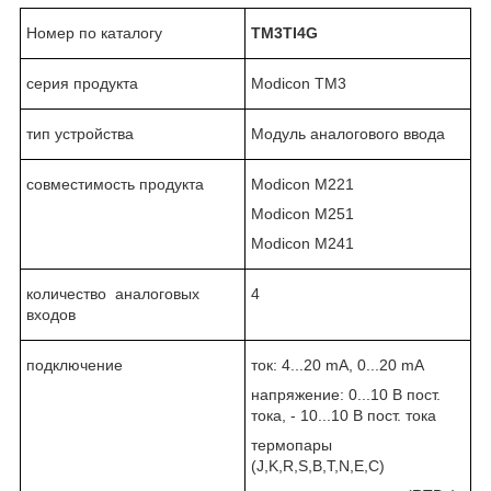
Номер по каталогу
TM3TI4
G
серия продукта
Modicon TM3
тип устройства
Модуль аналогового ввода
совместимость продукта
Modicon M221
Modicon M251
Modicon M241
количество аналоговых
4
входов
подключение
ток: 4...20 mA, 0...20 mA
напряжение: 0...10 В пост.
тока, - 10...10 В пост. тока
термопары
(J,K,R,S,B,T,N,E,C)