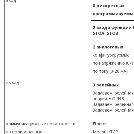
вход
8
дискретных
программируемы
2 входа функции 
STO
А,
STOB
2
аналоговых
конфигурируемые
по напряжению (0-1
по току (0-20 мА)
выход
3
релейных
3адаваем. релейная
аварии Н.О./Н.З.
Задаваем. релейная
Задаваем. релейная
коммуникационные возможности
Ethernet
интегрированные
Modbus/TCP