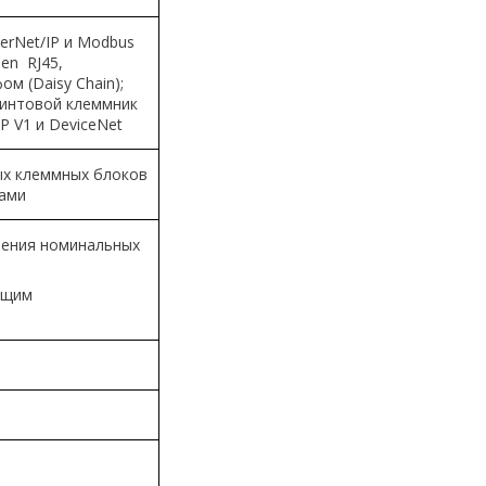
erNet/IP и Modbus
pen RJ45,
м (Daisy Chain);
винтовой клеммник
P V1 и DeviceNet
х клеммных блоков
ами
шения номинальных
ающим