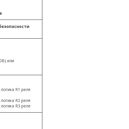
е
безопасности
0В) или
 логика R1 реле
 логика R2 реле
 логика R3 реле