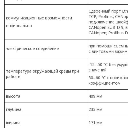
Сдвоенный порт Eth
TCP; Profinet; CANo
коммуникационные возможности
подключение шлейфо
опционально
CANopen SUB-D 9; 
CANopen; Profibus D
при помощи съемны
электрическое соединение
с винтовыми зажим
-15…50 °C без ухуд
значений
температура окружающей среды при
работе
50...60 °C с пониж
коэффициентом
высота
409 мм
глубина
233 мм
ширина
171 мм