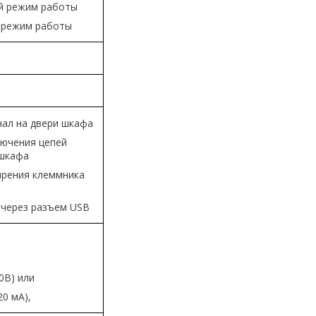
ый режим работы
й режим работы
нал на двери шкафа
лючения цепей
 шкафа
рения клеммника
 через разъем USB
0В) или
20 мА),