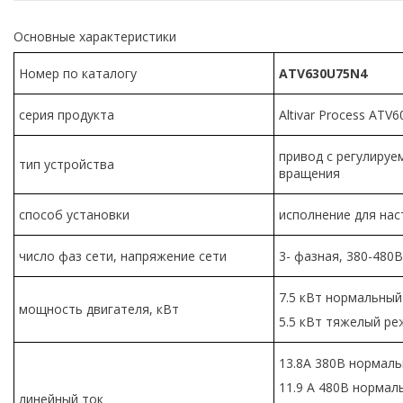
Основные характеристики
Номер по каталогу
ATV630U75N4
серия продукта
Altivar Process ATV6
привод с регулируе
тип устройства
вращения
способ установки
исполнение для на
число фаз сети, напряжение сети
3- фазная, 380-480В
7.5 кВт нормальны
мощность двигателя, кВт
5.5 кВт тяжелый р
13.8А 380В нормал
11.9 А 480В норма
линейный ток