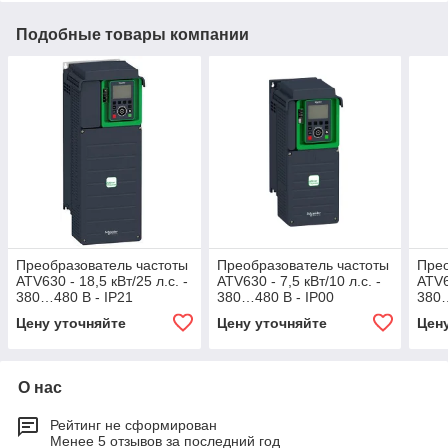
Подобные товары компании
Преобразователь частоты
Преобразователь частоты
Прео
ATV630 - 18,5 кВт/25 л.с. -
ATV630 - 7,5 кВт/10 л.с. -
ATV6
380…480 В - IP21
380…480 В - IP00
380…
Цену уточняйте
Цену уточняйте
Цен
О нас
Рейтинг не сформирован
Менее 5 отзывов за последний год