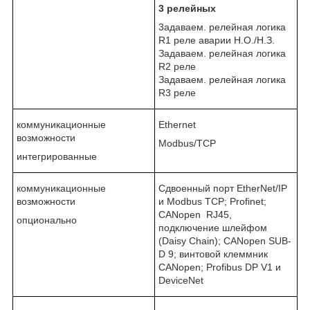
3
релейных
3адаваем. релейная логика
R1 реле аварии Н.О./Н.З.
Задаваем. релейная логика
R2 реле
Задаваем. релейная логика
R3 реле
коммуникационные
Ethernet
возможности
Modbus/TCP
интегрированные
коммуникационные
Сдвоенный порт EtherNet/IP
возможности
и Modbus TCP; Profinet;
CANopen RJ45,
опционально
подключение шлейфом
(Daisy Chain); CANopen SUB-
D 9; винтовой клеммник
CANopen; Profibus DP V1 и
DeviceNet