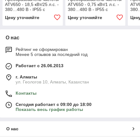
ATV650 - 18,5 кВт/25 л.с. -
ATV650 - 0,75 кВт/1 л.с. -
ATV6
380…480 В - IP55 с
380…480 В - IP55 с
380…
разъединителем Vario
разъединителем
раз
Цену уточняйте
Цену уточняйте
Цен
О нас
Рейтинг не сформирован
Менее 5 отзывов за последний год
Работает с 26.06.2013
г. Алматы
ул. Геологов 10, Алматы, Казахстан
Контакты
Сегодня работает с 09:00 до 18:00
Показать весь график работы
О нас