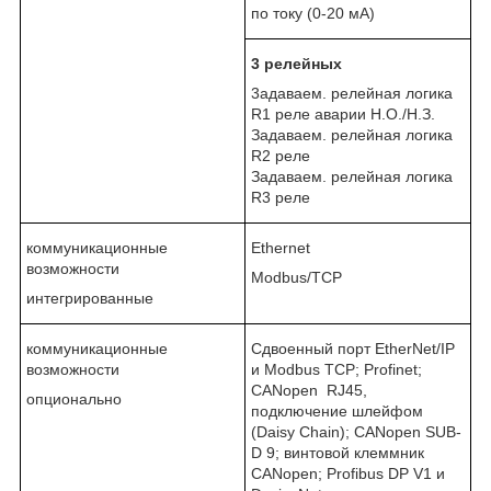
по току (0-20 мА)
3
релейных
3адаваем. релейная логика
R1 реле аварии Н.О./Н.З.
Задаваем. релейная логика
R2 реле
Задаваем. релейная логика
R3 реле
коммуникационные
Ethernet
возможности
Modbus/TCP
интегрированные
коммуникационные
Сдвоенный порт EtherNet/IP
возможности
и Modbus TCP; Profinet;
CANopen RJ45,
опционально
подключение шлейфом
(Daisy Chain); CANopen SUB-
D 9; винтовой клеммник
CANopen; Profibus DP V1 и