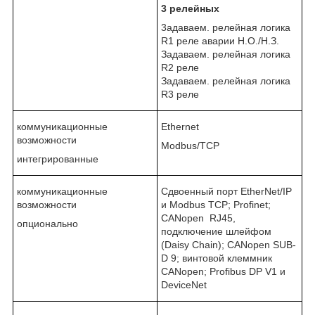
3
релейных
3адаваем. релейная логика
R1 реле аварии Н.О./Н.З.
Задаваем. релейная логика
R2 реле
Задаваем. релейная логика
R3 реле
коммуникационные
Ethernet
возможности
Modbus/TCP
интегрированные
коммуникационные
Сдвоенный порт EtherNet/IP
возможности
и Modbus TCP; Profinet;
CANopen RJ45,
опционально
подключение шлейфом
(Daisy Chain); CANopen SUB-
D 9; винтовой клеммник
CANopen; Profibus DP V1 и
DeviceNet