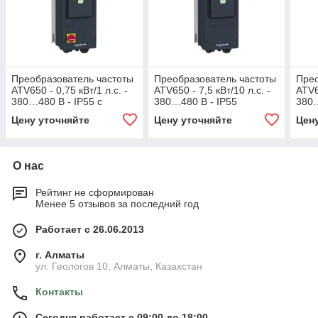
Преобразователь частоты
Преобразователь частоты
Прео
ATV650 - 0,75 кВт/1 л.с. -
ATV650 - 7,5 кВт/10 л.с. -
ATV6
380…480 В - IP55 с
380…480 В - IP55
380…
разъединителем
Цену уточняйте
Цену уточняйте
Цен
О нас
Рейтинг не сформирован
Менее 5 отзывов за последний год
Работает с 26.06.2013
г. Алматы
ул. Геологов 10, Алматы, Казахстан
Контакты
Сегодня работает с 09:00 до 18:00