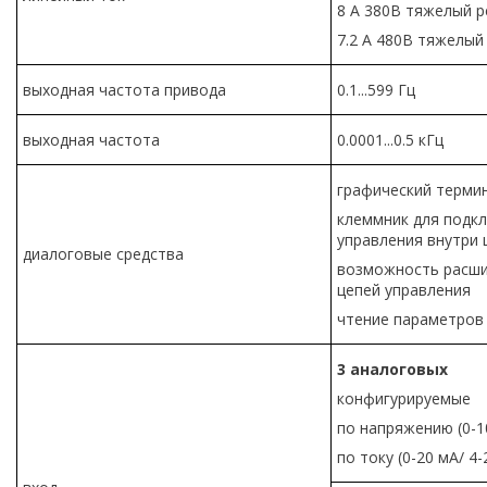
8 А 380В тяжелый 
7.2 А 480В тяжелы
выходная частота привода
0.1...599 Гц
выходная частота
0.0001...0.5 кГц
графический терми
клеммник для подк
управления внутри
диалоговые средства
возможность расши
цепей управления
чтение параметров
3
аналоговых
конфигурируемые
по напряжению (0-1
по току (0-20 мА/ 4-