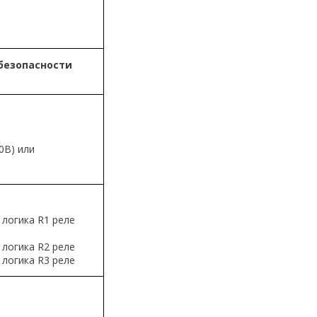
безопасности
0В) или
 логика R1 реле
 логика R2 реле
 логика R3 реле