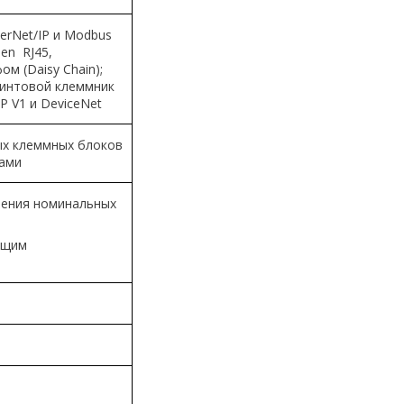
erNet/IP и Modbus
pen RJ45,
м (Daisy Chain);
винтовой клеммник
P V1 и DeviceNet
х клеммных блоков
ами
шения номинальных
ающим