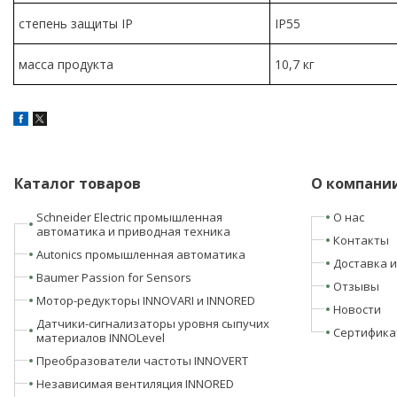
степень защиты IP
IP55
масса продукта
10,7 кг
Каталог товаров
О компани
Schneider Electric промышленная
О нас
автоматика и приводная техника
Контакты
Autonics промышленная автоматика
Доставка и
Baumer Passion for Sensors
Отзывы
Мотор-редукторы INNOVARI и INNORED
Новости
Датчики-сигнализаторы уровня сыпучих
Сертифика
материалов INNOLevel
Преобразователи частоты INNOVERT
Независимая вентиляция INNORED