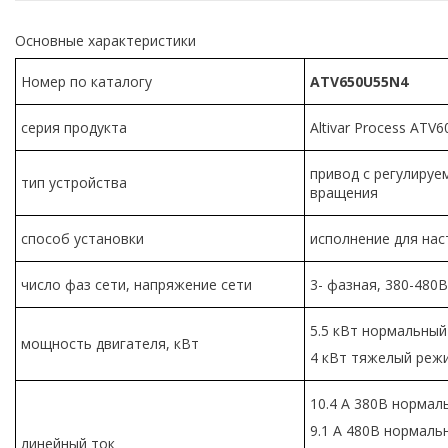
Основные характеристики
Номер по каталогу
ATV650U55N4
серия продукта
Altivar Process ATV6
привод с регулируе
тип устройства
вращения
способ установки
исполнение для на
число фаз сети, напряжение сети
3- фазная, 380-480В
5.5 кВт нормальны
мощность двигателя, кВт
4 кВт тяжелый реж
10.4 А 380В норма
9.1 А 480В нормал
линейный ток