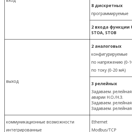
вход
8
дискретных
программируемые
2 входа функции 
STO
А,
STOB
2
аналоговых
конфигурируемые
по напряжению (0-1
по току (0-20 мА)
выход
3
релейных
3адаваем. релейная
аварии Н.О./Н.З.
Задаваем. релейная
Задаваем. релейная
коммуникационные возможности
Ethernet
интегрированные
Modbus/TCP