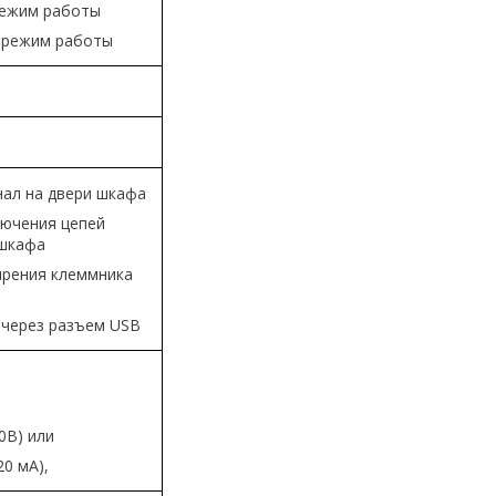
режим работы
й режим работы
нал на двери шкафа
лючения цепей
 шкафа
рения клеммника
 через разъем USB
0В) или
20 мА),