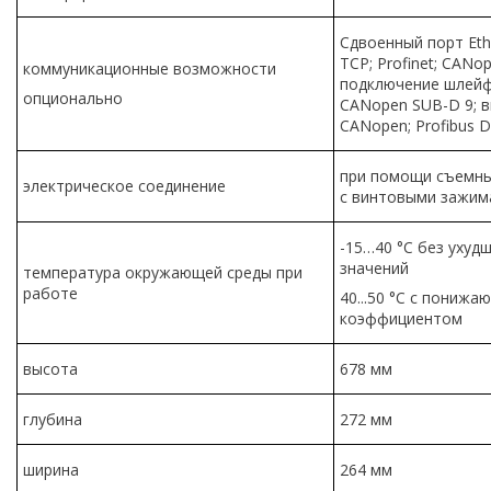
Сдвоенный порт Eth
TCP; Profinet; CANo
коммуникационные возможности
подключение шлейфо
опционально
CANopen SUB-D 9; 
CANopen; Profibus D
при помощи съемны
электрическое соединение
с винтовыми зажим
-15…40 °C без ухуд
значений
температура окружающей среды при
работе
40...50 °C с пониж
коэффициентом
высота
678 мм
глубина
272 мм
ширина
264 мм