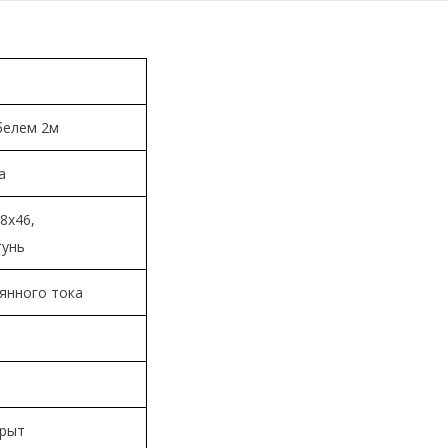
белем 2м
а
8х46,
тунь
янного тока
крыт