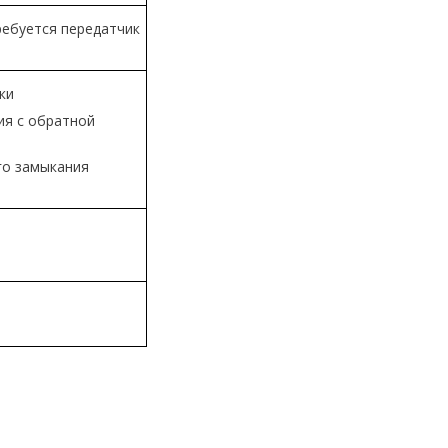
ребуется передатчик
ки
ия с обратной
го замыкания