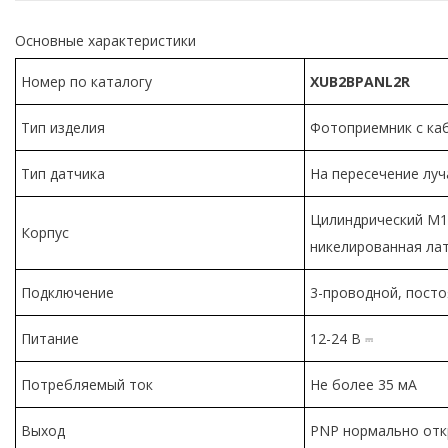
Основные характеристики
Номер по каталогу
XUB2BPANL2R
Тип изделия
Фотоприемник с ка
Тип датчика
На пересечение луч
Цилиндрический М1
Корпус
никелированная ла
Подключение
3-проводной, посто
Питание
12-24 В ⎓
Потребляемый ток
Не более 35 мА
Выход
PNP нормально от