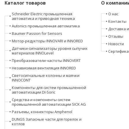
Каталог товаров
О компани
Schneider Electric промышленная
О нас
автоматика и приводная техника
Контакты
Autonics промышленная автоматика
Доставка и
Baumer Passion for Sensors
Отзывы
Мотор-редукторы INNOVARI и INNORED
Новости
Датчики-сигнализаторы уровня сыпучих
Сертифика
материалов INNOLevel
Преобразователи частоты INNOVERT
Независимая вентиляция INNORED
Светосигнальные колонны и маячки
INNOCONT
Компоненты для систем промышленной
автоматизации DI-Soric
Средства и компоненты систем
промышленной автоматизации SICK AG
Разъемы, коннекторы Amphenol
DUNGS Запасные части для горелок и
котлов