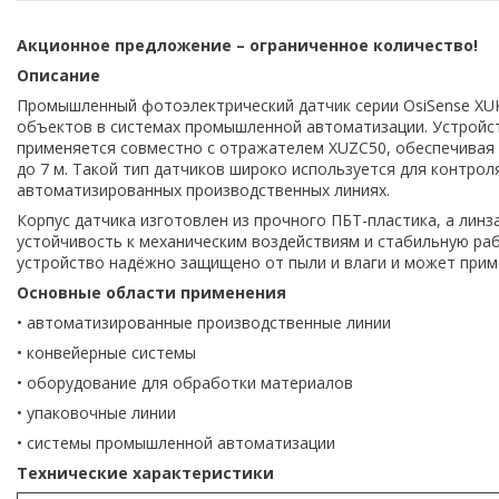
Акционное предложение
–
огранич
енное количество!
Описание
Промышленный фотоэлектрический датчик серии OsiSense XUK 
объектов в системах промышленной автоматизации. Устройст
применяется совместно с отражателем XUZC50, обеспечивая
до 7 м. Такой тип датчиков широко используется для контро
автоматизированных производственных линиях.
Корпус датчика изготовлен из прочного ПБТ-пластика, а лин
устойчивость к механическим воздействиям и стабильную ра
устройство надёжно защищено от пыли и влаги и может прим
Основные области применения
• автоматизированные производственные линии
• конвейерные системы
• оборудование для обработки материалов
• упаковочные линии
• системы промышленной автоматизации
Технические характеристики