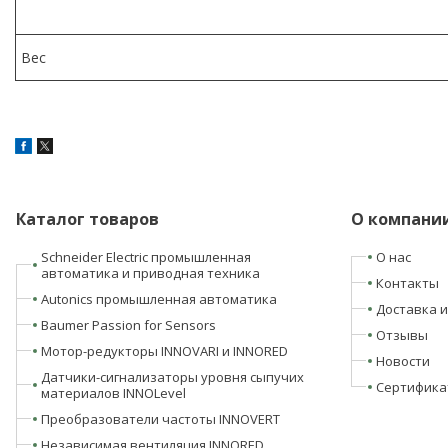
Вес
Каталог товаров
О компани
Schneider Electric промышленная
О нас
автоматика и приводная техника
Контакты
Autonics промышленная автоматика
Доставка и
Baumer Passion for Sensors
Отзывы
Мотор-редукторы INNOVARI и INNORED
Новости
Датчики-сигнализаторы уровня сыпучих
Сертифика
материалов INNOLevel
Преобразователи частоты INNOVERT
Независимая вентиляция INNORED