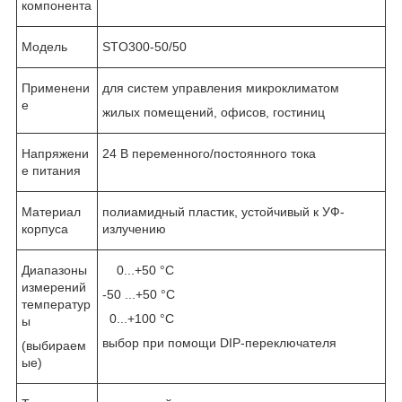
компонента
Модель
STO300-50/50
Применени
для систем управления микроклиматом
е
жилых помещений, офисов, гостиниц
Напряжени
24 В переменного/постоянного тока
е питания
Материал
полиамидный пластик, устойчивый к УФ-
корпуса
излучению
Диапазоны
0...+50 °C
измерений
-50 ...+50 °C
температур
0...+100 °C
ы
выбор при помощи DIP-переключателя
(выбираем
ые)