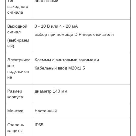
Тип
аналоговый
выходного
сигнала
Выходной
0 - 10 В или 4 - 20 мА
сигнал
выбор при помощи DIP-переключателя
(выбираем
ый)
Электричес
Клеммы с винтовыми зажимами
кое
Кабельный ввод М20х1,5
подключен
ие
Размер
диаметр 140 мм
корпуса
Монтаж
Настенный
Степень
IP65
защиты