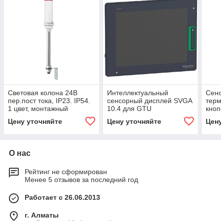
Световая колона 24В
Интеллектуальный
Сен
пер.пост тока, IP23. IP54.
сенсорный дисплей SVGA
терм
1 цвет, монтажный
10.4 для GTU
кноп
диаметр 60 мм
Цену уточняйте
Цену уточняйте
Цен
О нас
Рейтинг не сформирован
Менее 5 отзывов за последний год
Работает с 26.06.2013
г. Алматы