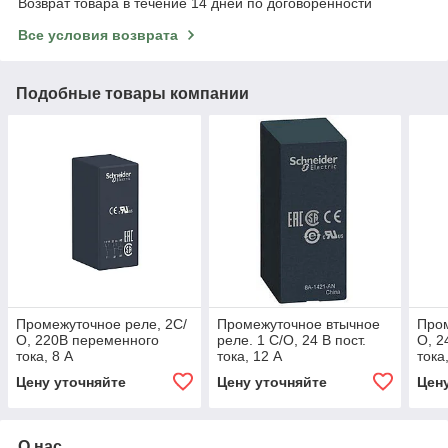
Возврат товара в течение 14 дней по договоренности
Все условия возврата
Подобные товары компании
Промежуточное реле, 2С/
Промежуточное втычное
Пром
О, 220В переменного
реле. 1 С/О, 24 В пост.
О, 2
тока, 8 А
тока, 12 А
тока
Цену уточняйте
Цену уточняйте
Цен
О нас