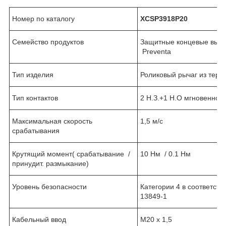
Номер по каталогу
XCS
P3918P20
Семейство продуктов
Защитные концевые вык
Preventa
Тип изделия
Роликовый рычаг из терм
Тип контактов
2 Н.З.+1 Н.О мгновенног
Максимальная скорость
1,5 м/с
срабатывания
Крутящий момент( срабатывание /
10 Нм / 0.1 Нм
принудит. размыкание)
Уровень безопасности
Категории 4 в соответств
13849-1
Кабельный ввод
М20 х 1,5