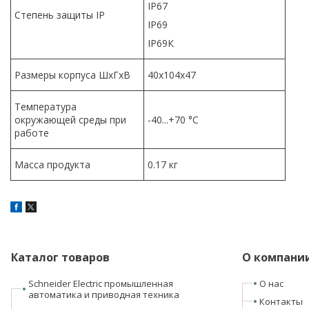
IP67
Степень защиты IP
IP69
IP69К
Размеры корпуса ШхГхВ
40х104х47
Температура
окружающей среды при
-40...+70 °C
работе
Масса продукта
0.17 кг
Каталог товаров
О компани
Schneider Electric промышленная
О нас
автоматика и приводная техника
Контакты